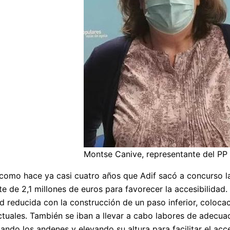
Montse Canive, representante del PP
omo hace ya casi cuatro años que Adif sacó a concurso la 
e de 2,1 millones de euros para favorecer la accesibilidad. 
d reducida con la construcción de un paso inferior, coloca
actuales. También se iban a llevar a cabo labores de adecu
ando los andenes y elevando su altura para facilitar el acce