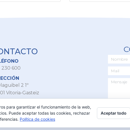
C
ONTACTO
LÉFONO
 230 600
RECCIÓN
laguibel 2 1º
01 Vitoria-Gasteiz
IL
ros para garantizar el funcionamiento de la web,
o@ppalava.com
Aceptar todo
cios. Puede aceptar todas las cookies, rechazar
eferencias.
Política de cookies