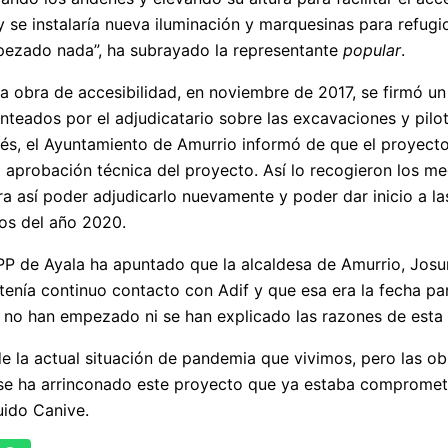
 se instalaría nueva iluminación y marquesinas para refugi
pezado nada”, ha subrayado la representante
popular
.
ta obra de accesibilidad, en noviembre de 2017, se firmó un 
teados por el adjudicatario sobre las excavaciones y pilote
s, el Ayuntamiento de Amurrio informó de que el proyecto
a aprobación técnica del proyecto. Así lo recogieron los m
a así poder adjudicarlo nuevamente y poder dar inicio a la
os del año 2020.
PP de Ayala ha apuntado que la alcaldesa de Amurrio, Josu
enía continuo contacto con Adif y que esa era la fecha pa
 no han empezado ni se han explicado las razones de esta
 la actual situación de pandemia que vivimos, pero las obr
e ha arrinconado este proyecto que ya estaba comprometid
uido Canive.