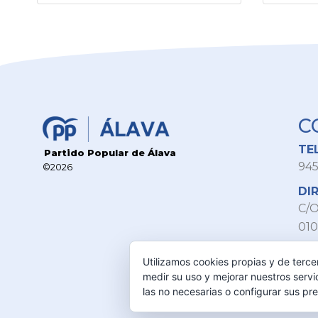
C
TE
Partido Popular de Álava
945
©2026
DI
C/O
010
MA
Utilizamos cookies propias y de terce
inf
medir su uso y mejorar nuestros servi
las no necesarias o configurar sus pr