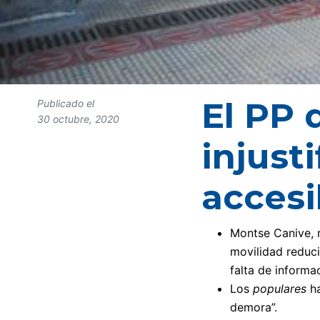
El PP 
Publicado el
30 octubre, 2020
injust
accesi
Montse Canive, r
movilidad reduci
falta de informac
Los
populares
ha
demora”.