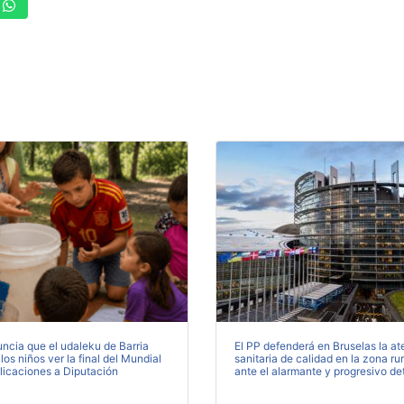
ncia que el udaleku de Barria
El PP defenderá en Bruselas la at
 los niños ver la final del Mundial
sanitaria de calidad en la zona ru
licaciones a Diputación
ante el alarmante y progresivo de