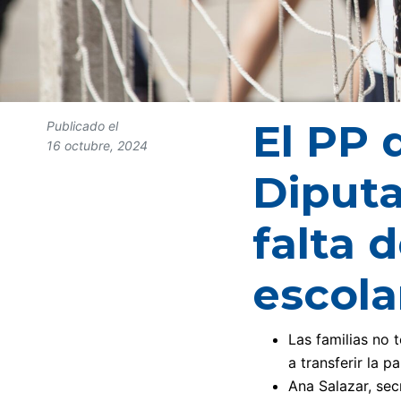
El PP 
Publicado el
16 octubre, 2024
Diputa
falta 
escola
Las familias no
a transferir la p
Ana Salazar, sec