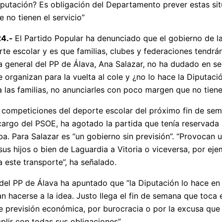
iputación? Es obligación del Departamento prever estas situ
 no tienen el servicio”
24.-
El Partido Popular ha denunciado que el gobierno de la 
te escolar y es que familias, clubes y federaciones tendrán
ia general del PP de Álava, Ana Salazar, no ha dudado en s
se organizan para la vuelta al cole y ¿no lo hace la Diputa
a las familias, no anunciarles con poco margen que no tienen
s competiciones del deporte escolar del próximo fin de se
cargo del PSOE, ha agotado la partida que tenía reservada p
ba. Para Salazar es “un gobierno sin previsión”. “Provocan 
 sus hijos o bien de Laguardia a Vitoria o viceversa, por e
ta este transporte”, ha señalado.
 del PP de Álava ha apuntado que “la Diputación lo hace en
an hacerse a la idea. Justo llega el fin de semana que toca
de previsión económica, por burocracia o por la excusa qu
lir con todas sus obligaciones”.