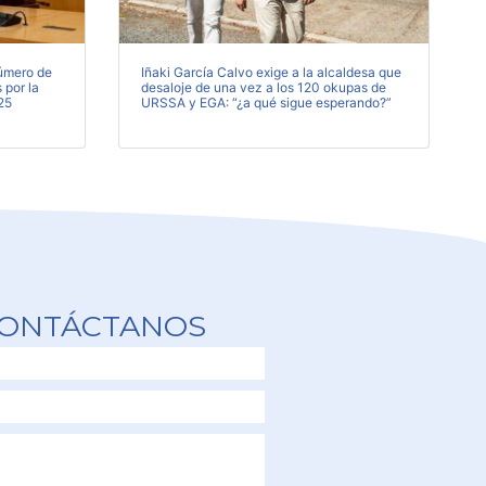
número de
Iñaki García Calvo exige a la alcaldesa que
 por la
desaloje de una vez a los 120 okupas de
25
URSSA y EGA: “¿a qué sigue esperando?”
ONTÁCTANOS