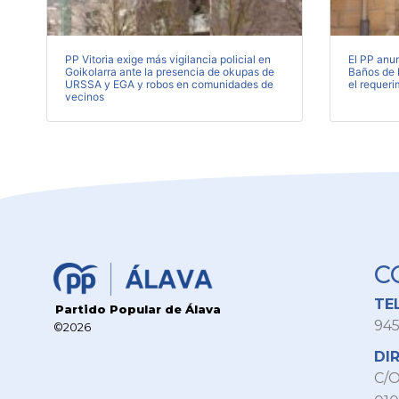
PP Vitoria exige más vigilancia policial en
El PP anu
Goikolarra ante la presencia de okupas de
Baños de E
URSSA y EGA y robos en comunidades de
el requeri
vecinos
C
TE
Partido Popular de Álava
945
©2026
DI
C/O