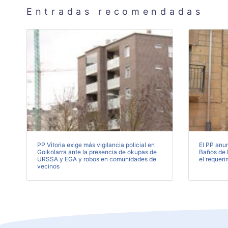
Entradas recomendadas
PP Vitoria exige más vigilancia policial en
El PP anu
Goikolarra ante la presencia de okupas de
Baños de E
URSSA y EGA y robos en comunidades de
el requeri
vecinos