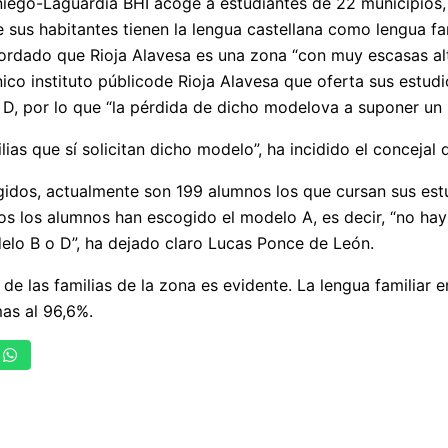
iego-Laguardia BHI acoge a estudiantes de 22 municipios, 
 sus habitantes tienen la lengua castellana como lengua fa
ordado que Rioja Alavesa es una zona “con muy escasas alt
nico instituto públicode Rioja Alavesa que oferta sus estudi
 D, por lo que “la pérdida de dicho modelova a suponer un
ilias que sí solicitan dicho modelo”, ha incidido el concejal 
idos, actualmente son 199 alumnos los que cursan sus estu
odos los alumnos han escogido el modelo A, es decir, “no h
elo B o D”, ha dejado claro Lucas Ponce de León.
a de las familias de la zona es evidente. La lengua familiar
as al 96,6%.