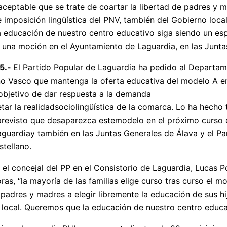
naceptable que se trate de coartar la libertad de padres y m
de imposición lingüística del PNV, también del Gobierno local
 educación de nuestro centro educativo siga siendo un es
 una moción en el Ayuntamiento de Laguardia, en las Junt
25.-
El Partido Popular de Laguardia ha pedido al Departa
o Vasco que mantenga la oferta educativa del modelo A en 
objetivo de dar respuesta a la demanda
etar la realidadsociolingüística de la comarca. Lo ha hecho
revisto que desaparezca estemodelo en el próximo curso es
guardiay también en las Juntas Generales de Álava y el Pa
tellano.
el concejal del PP en el Consistorio de Laguardia, Lucas P
as, “la mayoría de las familias elige curso tras curso el m
 padres y madres a elegir libremente la educación de sus hij
local. Queremos que la educación de nuestro centro educat