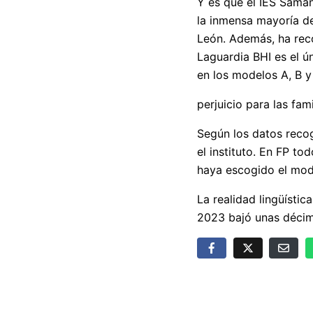
Y es que el IES Saman
la inmensa mayoría de
León. Además, ha rec
Laguardia BHI es el ú
en los modelos A, B y
perjuicio para las fam
Según los datos recog
el instituto. En FP t
haya escogido el mod
La realidad lingüístic
2023 bajó unas décim