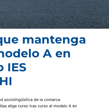
 que mantenga
 modelo A en
o IES
HI
ad sociolingüística de la comarca
lias elige curso tras curso el modelo A en