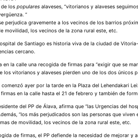
e de los
populares
alaveses, “vitorianos y alaveses seguimo
vergüenza. ”
se perjudica gravemente a los vecinos de los barrios próxi
 movilidad, los vecinos de la zona rural este, etc.
hospital de Santiago es historia viva de la ciudad de Vitori
gencias cercano.
a en la calle una recogida de firmas para “exigir que se ma
ue los vitorianos y alaveses pierden uno de los dos únicos p
 comenzó ayer por la tarde en la Plaza del Lehendakari Lei
á firmas en la calle hasta el 21 de febrero y también de f
esidente del PP de Álava, afirma que “las Urgencias del hos
Además, “los más perjudicados son las personas que viven e
as de movilidad, los vecinos de la zona rural este, etc.
cogida de firmas, el PP defiende la necesidad de mejorar y 