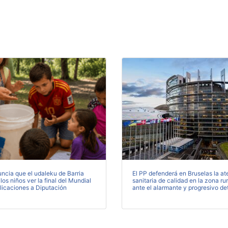
ncia que el udaleku de Barria
El PP defenderá en Bruselas la at
 los niños ver la final del Mundial
sanitaria de calidad en la zona ru
licaciones a Diputación
ante el alarmante y progresivo de