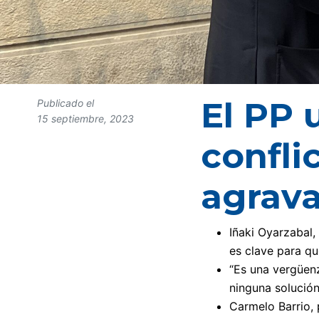
El PP 
Publicado el
15 septiembre, 2023
confli
agrava
Iñaki Oyarzabal,
es clave para qu
“Es una vergüenz
ninguna solución,
Carmelo Barrio, 