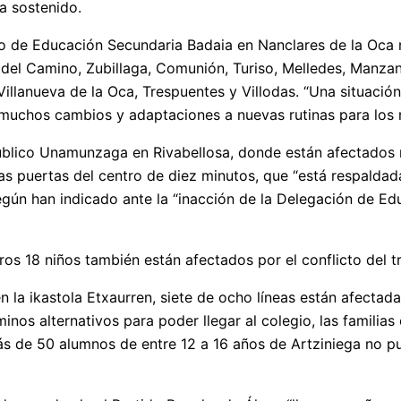
ha sostenido.
uto de Educación Secundaria Badaia en Nanclares de la Oca n
 del Camino, Zubillaga, Comunión, Turiso, Melledes, Manzano
illanueva de la Oca, Trespuentes y Villodas. “Una situación 
muchos cambios y adaptaciones a nuevas rutinas para los n
blico Unamunzaga en Rivabellosa, donde están afectados m
as puertas del centro de diez minutos, que “está respalda
n han indicado ante la “inacción de la Delegación de Educ
ros 18 niños también están afectados por el conflicto del t
en la ikastola Etxaurren, siete de ocho líneas están afecta
minos alternativos para poder llegar al colegio, las famili
 de 50 alumnos de entre 12 a 16 años de Artziniega no pued