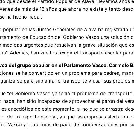
do que desde el Partido Popular de Álava “llevamos años 
jóvenes de más de 16 años que ahora no existe y tanto de
se ha hecho nada”.
o popular en las Juntas Generales de Álava ha registrado una
artamento de Educación del Gobierno Vasco una solución qu
 medidas urgentes que resuelvan la grave situación que es
ma”. Además, han vuelto a exigir el transporte escolar par
voz del grupo popular en el Parlamento Vasco, Carmelo B
uciones se ha convertido en un problema para padres, madre
ganizarse para suplantar el transporte y usar sus propios 
ue “el Gobierno Vasco ya tenía el problema del transporte
o nada, han sido incapaces de aprovechar el parón del vera
 es anecdótica de este momento, si no que se arrastra des
or del transporte escolar, ya que las empresas alertaron d
ierno Vasco y problemas de pago de compensaciones por sus