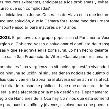
os recursos existentes, anticiparse a los problemas y evita
curso que son complicadas”
na iniciativa en Juntas Generales de Álava en la que instan
sco una solución, que la Cámara foral tome medidas urgent
ansporte escolar para mayores de 16 años
 2023.
El portavoz del grupo popular en el Parlamento Vasc
rgido al Gobierno Vasco a solucionar el conflicto del transp
as y que se agrava en la zona rural. Lo han hecho delante d
 la calle San Prudencio de Vitoria-Gasteiz para reclamar 
zabal es “una vergüenza la situación que están viviendo la
a ninguna solución, ni siquiera tienen noticias de cuánto du
ilias que viven en la zona rural alavesa están aún más afec
la falta de transporte público… hace que centenares de fami
 a ser la más afectada por la mala gestión del Departamen
egio de Nanclares de la Oca hay 55 niños que está sufriend
le para nuestros niños y jóvenes, es clave para que puedan