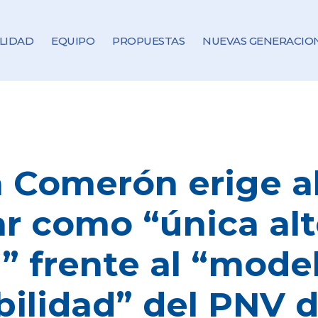
LIDAD
EQUIPO
PROPUESTAS
NUEVAS GENERACIO
a Comerón erige a
r como “única alt
a” frente al “mode
bilidad” del PNV d