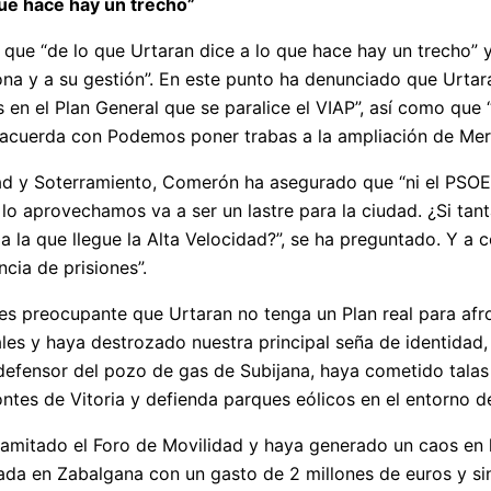
que hace hay un trecho”
que “de lo que Urtaran dice a lo que hace hay un trecho” 
na y a su gestión”. En este punto ha denunciado que Urtar
n el Plan General que se paralice el VIAP”, así como que
acuerda con Podemos poner trabas a la ampliación de Me
dad y Soterramiento, Comerón ha asegurado que “ni el PSOE
o lo aprovechamos va a ser un lastre para la ciudad. ¿Si ta
 a la que llegue la Alta Velocidad?”, se ha preguntado. Y a 
cia de prisiones”.
es preocupante que Urtaran no tenga un Plan real para afron
ales y haya destrozado nuestra principal seña de identidad,
efensor del pozo de gas de Subijana, haya cometido talas 
ntes de Vitoria y defienda parques eólicos en el entorno de
amitado el Foro de Movilidad y haya generado un caos en 
a en Zabalgana con un gasto de 2 millones de euros y sin 