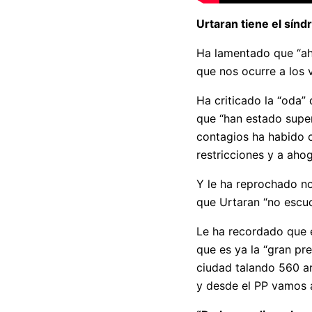
Urtaran tiene el sín
Ha lamentado que “aho
que nos ocurre a los 
Ha criticado la “oda”
que “han estado super
contagios ha habido c
restricciones y a ahog
Y le ha reprochado no
que Urtaran “no escuc
Le ha recordado que e
que es ya la “gran pr
ciudad talando 560 a
y desde el PP vamos a