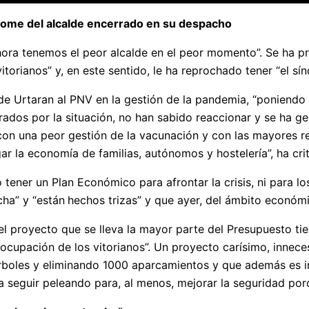
drome del alcalde encerrado en su despacho
ra tenemos el peor alcalde en el peor momento”. Se ha pregu
vitorianos” y, en este sentido, le ha reprochado tener “el 
 de Urtaran al PNV en la gestión de la pandemia, “poniend
ados por la situación, no han sabido reaccionar y se ha g
on una peor gestión de la vacunación y con las mayores re
ar la economía de familias, autónomos y hostelería”, ha cri
 tener un Plan Económico para afrontar la crisis, ni para l
ha” y “están
hechos trizas” y que ayer, del ámbito económi
l proyecto que se lleva la mayor parte del Presupuesto tie
eocupación de los vitorianos”. Un proyecto carísimo, innece
rboles y eliminando 1000 aparcamientos y que además es i
 seguir peleando para, al menos, mejorar la seguridad porqu