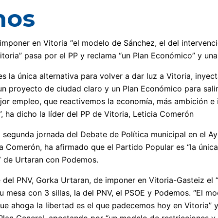
mos
imponer en Vitoria “el modelo de Sánchez, el del intervencio
oria” pasa por el PP y reclama “un Plan Económico” y una “
es la única alternativa para volver a dar luz a Vitoria, inyec
n proyecto de ciudad claro y un Plan Económico para salir d
r empleo, que reactivemos la economía, más ambición e ilu
 ha dicho la líder del PP de Vitoria, Leticia Comerón
 segunda jornada del Debate de Política municipal en el Ayu
ia Comerón, ha afirmado que el Partido Popular es “la única 
NV de Urtaran con Podemos.
 del PNV, Gorka Urtaran, de imponer en Vitoria-Gasteiz e
u mesa con 3 sillas, la del PNV, el PSOE y Podemos. “El mode
que ahoga la libertad es el que padecemos hoy en Vitoria” 