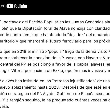
El portavoz del Partido Popular en las Juntas Generales al
ible” que la Diputación foral de Álava no exija con clarida
o de control en el que ha afeado la “dejadez” del diputado
territorio y que “marcará el futuro ferroviario para los próx
que en 2018 el ministro ‘popular’ Iñigo de la Serna visitó 
 para establecer la conexión de la Y vasca con Navarra: Vi
central del PP se posicionó a favor de la capital alavesa, 
coger Vitoria por encima de Ezkio, opción más invasiva y 
 alavés han insistido en los “retrasos injustificados” de u
nuevo aplazamiento hasta 2023. “Después de que esté en el 
ción estratégica del PNV y del Gobierno de España sea apost
 Y a renglón seguido, le ha preguntado cuántas veces ha d
avesa.