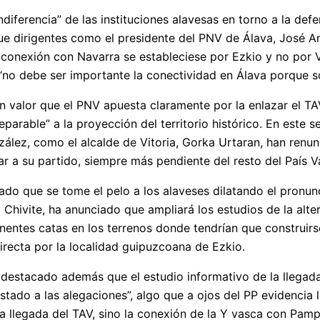
diferencia” de las instituciones alavesas en torno a la defe
ue dirigentes como el presidente del PNV de Álava, José 
a conexión con Navarra se estableciese por Ezkio y no por Vi
no debe ser importante la conectividad en Álava porque sól
n valor que el PNV apuesta claramente por la enlazar el TA
parable” a la proyección del territorio histórico. En este 
ález, como el alcalde de Vitoria, Gorka Urtaran, han renunc
ar a su partido, siempre más pendiente del resto del País 
do que se tome el pelo a los alaveses dilatando el pronun
a Chivite, ha anunciado que ampliará los estudios de la alte
tinentes catas en los terrenos donde tendrían que construir
directa por la localidad guipuzcoana de Ezkio.
 destacado además que el estudio informativo de la llegada 
estado a las alegaciones”, algo que a ojos del PP evidencia
la llegada del TAV, sino la conexión de la Y vasca con Pamp