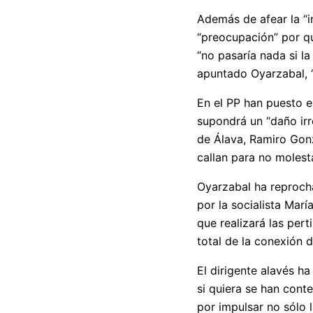
Además de afear la “in
“preocupación” por q
“no pasaría nada si l
apuntado Oyarzabal, “
En el PP han puesto e
supondrá un “daño irre
de Álava, Ramiro Gonz
callan para no molest
Oyarzabal ha reprocha
por la socialista Marí
que realizará las per
total de la conexión 
El dirigente alavés ha
si quiera se han cont
por impulsar no sólo 