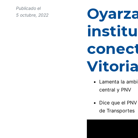
Oyarza
Publicado el
5 octubre, 2022
instit
conect
Vitori
Lamenta la ambig
central y PNV
Dice que el PNV
de Transportes