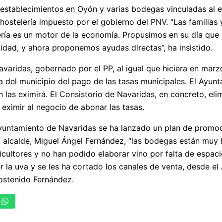
establecimientos en Oyón y varias bodegas vinculadas al e
a hostelería impuesto por el gobierno del PNV. “Las familia
lería es un motor de la economía. Propusimos en su día que 
dad, y ahora proponemos ayudas directas”, ha insistido.
varidas, gobernado por el PP, al igual que hiciera en marz
ía del municipio del pago de las tasas municipales. El Ay
n las eximirá. El Consistorio de Navaridas, en concreto, eli
eximir al negocio de abonar las tasas.
yuntamiento de Navaridas se ha lanzado un plan de promo
alcalde, Miguel Ángel Fernández, “las bodegas están muy 
iticultores y no han podido elaborar vino por falta de espac
r la uva y se les ha cortado los canales de venta, desde 
sostenido Fernández.