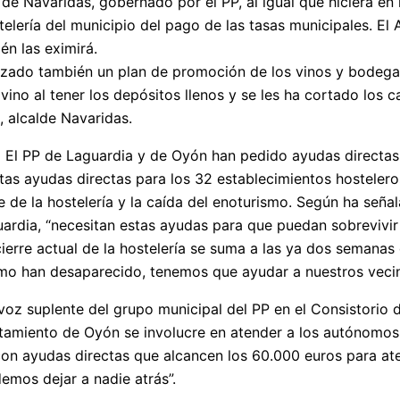
de Navaridas, gobernado por el PP, al igual que hiciera en
telería del municipio del pago de las tasas municipales. E
én las eximirá.
nzado también un plan de promoción de los vinos y bodega
vino al tener los depósitos llenos y se les ha cortado los 
, alcalde Navaridas.
-
El PP de Laguardia y de Oyón han pedido ayudas directas d
stas ayudas directas para los 32 establecimientos hostelero
re de la hostelería y la caída del enoturismo. Según ha señ
rdia, “necesitan estas ayudas para que puedan sobrevivir y
ierre actual de la hostelería se suma a las ya dos semanas 
smo han desaparecido, tenemos que ayudar a nuestros veci
avoz suplente del grupo municipal del PP en el Consistorio
amiento de Oyón se involucre en atender a los autónomos, e
con ayudas directas que alcancen los 60.000 euros para at
demos dejar a nadie atrás”.