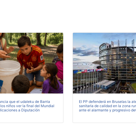
ncia que el udaleku de Barria
El PP defenderá en Bruselas la at
 los niños ver la final del Mundial
sanitaria de calidad en la zona ru
licaciones a Diputación
ante el alarmante y progresivo de