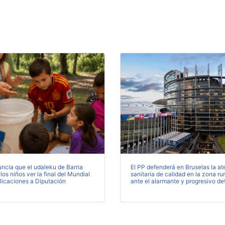
ncia que el udaleku de Barria
El PP defenderá en Bruselas la at
 los niños ver la final del Mundial
sanitaria de calidad en la zona ru
licaciones a Diputación
ante el alarmante y progresivo de