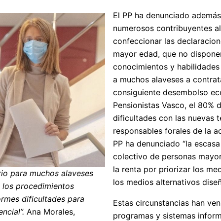
El PP ha denunciado además
numerosos contribuyentes al
confeccionar las declaracion
mayor edad, que no disponen
conocimientos y habilidades
a muchos alaveses a contrata
consiguiente desembolso eco
Pensionistas Vasco, el 80% 
dificultades con las nuevas 
responsables forales de la ac
PP ha denunciado “la escasa 
colectivo de personas mayor
la renta por priorizar los m
rio para muchos alaveses
los medios alternativos dise
 los procedimientos
ormes dificultades para
Estas circunstancias han ven
encial”.
Ana Morales,
programas y sistemas informá