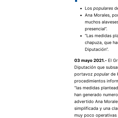
Los
populares
de
Ana Morales, por
muchos alaveses 
presencial”.
“Las medidas pla
chapuza, que ha
Diputación”.
03 mayo 2021.-
El G
Diputación que subsan
portavoz
popular
de 
procedimientos infor
“las medidas plantead
han generado numeroso
advertido Ana Morales
simplificada y una cl
muy poco operativas 