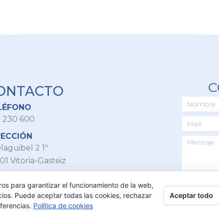
C
ONTACTO
LÉFONO
 230 600
RECCIÓN
laguibel 2 1º
01 Vitoria-Gasteiz
IL
ros para garantizar el funcionamiento de la web,
o@ppalava.com
Aceptar todo
cios. Puede aceptar todas las cookies, rechazar
eferencias.
Política de cookies