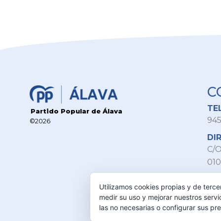
C
TE
Partido Popular de Álava
945
©2026
DI
C/O
010
MA
Utilizamos cookies propias y de terce
inf
medir su uso y mejorar nuestros servi
las no necesarias o configurar sus pr