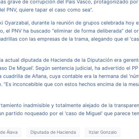
más grave de corrupción del País Vasco, protagonizado por
del PNV, quiere tapar el caso como sea”.
i Oyarzabal, durante la reunión de grupos celebrada hoy en 
, el PNV ha buscado “eliminar de forma deliberada” del orde
adrillas con las empresas de la trama, alegando que el ‘ca
 actual diputada de Hacienda de la Diputación era gerente
o De Miguel’. Según sentencia judicial, ha advertido el PP 
 la cuadrilla de Añana, cuya contable era la hermana del ‘n
re. “Es inconcebible que con estos hechos encima de la mes
amiento inadmisible y totalmente alejado de la transparenc
un partido noqueado por el ‘caso de Miguel’ que parece te
 de Álava
Diputada de Hacienda
Itziar Gonzalo