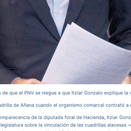
 de que el PNV se niegue a que Itziar Gonzalo explique la v
uadrilla de Añana cuando el organismo comarcal contrató a
mparecencia de la diputada foral de Hacienda, Itziar Gonz
 legislatura sobre la vinculación de las cuadrillas alavesa