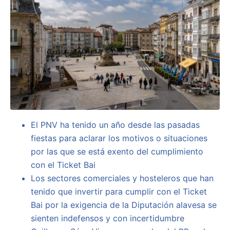
El PNV ha tenido un año desde las pasadas
fiestas para aclarar los motivos o situaciones
por las que se está exento del cumplimiento
con el Ticket Bai
Los sectores comerciales y hosteleros que han
tenido que invertir para cumplir con el Ticket
Bai por la exigencia de la Diputación alavesa se
sienten indefensos y con incertidumbre