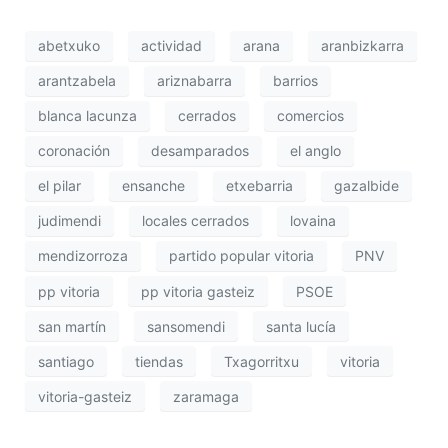
abetxuko
actividad
arana
aranbizkarra
arantzabela
ariznabarra
barrios
blanca lacunza
cerrados
comercios
coronación
desamparados
el anglo
el pilar
ensanche
etxebarria
gazalbide
judimendi
locales cerrados
lovaina
mendizorroza
partido popular vitoria
PNV
pp vitoria
pp vitoria gasteiz
PSOE
san martín
sansomendi
santa lucía
santiago
tiendas
Txagorritxu
vitoria
vitoria-gasteiz
zaramaga