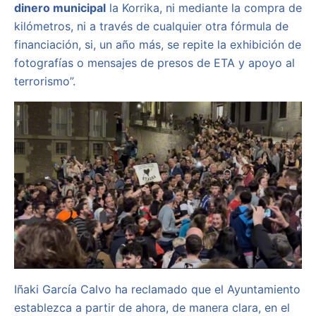
dinero municipal
la Korrika, ni mediante la compra de
kilómetros, ni a través de cualquier otra fórmula de
financiación, si, un año más, se repite la exhibición de
fotografías o mensajes de presos de ETA y apoyo al
terrorismo”.
Iñaki García Calvo ha reclamado que el Ayuntamiento
establezca a partir de ahora, de manera clara, en el