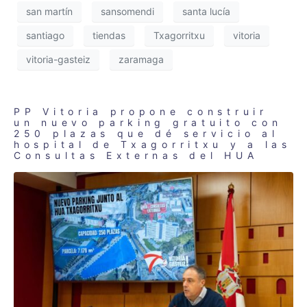
san martín
sansomendi
santa lucía
santiago
tiendas
Txagorritxu
vitoria
vitoria-gasteiz
zaramaga
PP Vitoria propone construir
un nuevo parking gratuito con
250 plazas que dé servicio al
hospital de Txagorritxu y a las
Consultas Externas del HUA