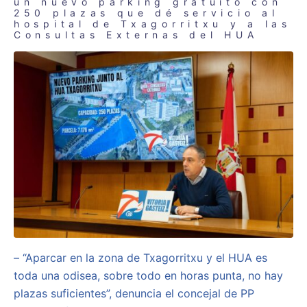
un nuevo parking gratuito con
250 plazas que dé servicio al
hospital de Txagorritxu y a las
Consultas Externas del HUA
– “Aparcar en la zona de Txagorritxu y el HUA es
toda una odisea, sobre todo en horas punta, no hay
plazas suficientes”, denuncia el concejal de PP