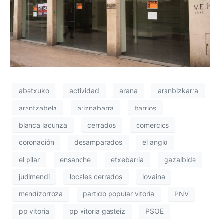
abetxuko
actividad
arana
aranbizkarra
arantzabela
ariznabarra
barrios
blanca lacunza
cerrados
comercios
coronación
desamparados
el anglo
el pilar
ensanche
etxebarria
gazalbide
judimendi
locales cerrados
lovaina
mendizorroza
partido popular vitoria
PNV
pp vitoria
pp vitoria gasteiz
PSOE