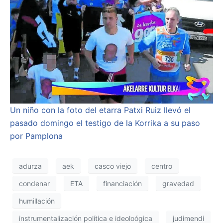
Un niño con la foto del etarra Patxi Ruiz llevó el
pasado domingo el testigo de la Korrika a su paso
por Pamplona
adurza
aek
casco viejo
centro
condenar
ETA
financiación
gravedad
humillación
instrumentalización política e ideoloógica
judimendi