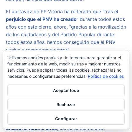
El portavoz de PP Vitoria ha reiterado que “tras el
perjuicio que el PNV ha creado
” durante todos estos
años con este cierre, ahora, “gracias a la movilización
de los ciudadanos y del Partido Popular durante
todos estos años, hemos conseguido que el PNV
vuelva a reconocer su error”.
Utilizamos cookies propias y de terceros para garantizar el
“El cierre de las Urgencias de Santiago fue un error y
funcionamiento de la web, medir su uso y mejorar nuestros
una muy mala decisión que
nos dejó a la capital de
servicios. Puede aceptar todas las cookies, rechazar las no
necesarias o configurar sus preferencias.
Política de cookies
Euskadi con un sistema sanitario desbordado
.
Reabrir este servicio era una deuda pendiente y una
Aceptar todo
necesidad urgente para garantizar una atención
cercana y digna a los vecinos de Vitoria”, ha
Rechazar
expresado.
Configurar
PNV-PSOE en Gobierno Vasco
decidieron de manera
unilateral
hace 3 años
, cerrar el Servicio de