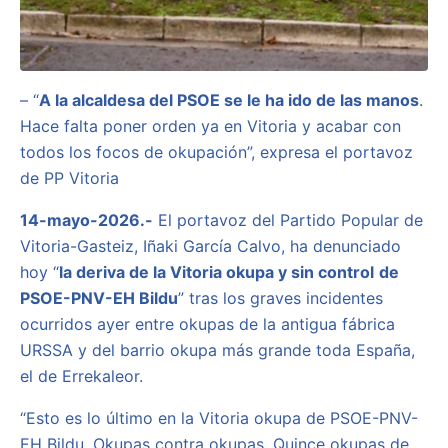
– “
A la alcaldesa del PSOE se le ha ido de las manos
.
Hace falta poner orden ya en Vitoria y acabar con
todos los focos de okupación”, expresa el portavoz
de PP Vitoria
14-mayo-2026.-
El portavoz del Partido Popular de
Vitoria-Gasteiz, Iñaki García Calvo, ha denunciado
hoy “
la deriva de la Vitoria okupa y sin control
de
PSOE-PNV-EH Bildu
” tras los graves incidentes
ocurridos ayer entre okupas de la antigua fábrica
URSSA y del barrio okupa más grande toda España,
el de Errekaleor.
“Esto es lo último en la Vitoria okupa de PSOE-PNV-
EH Bildu. Okupas contra okupas. Quince okupas de