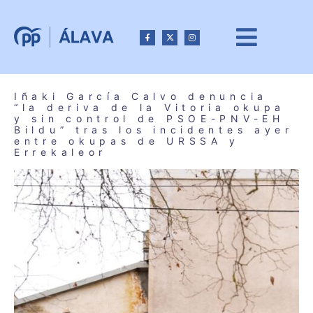
Iñaki García Calvo denuncia
“la deriva de la Vitoria okupa
y sin control de PSOE-PNV-EH
Bildu” tras los incidentes ayer
entre okupas de URSSA y
Errekaleor