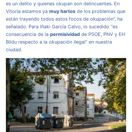
es un delito y quienes okupan son delincuentes. En
Vitoria estamos ya
muy hartos
de los problemas que
están trayendo todos estos focos de okupación”, ha
señalado. Para Iñaki García Calvo, lo sucedido “es
consecuencia de la
permisividad
de PSOE, PNV y EH
Bildu respecto a la okupación ilegal” en nuestra
ciudad.