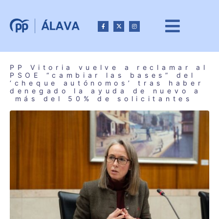
PP Vitoria vuelve a reclamar al
PSOE “cambiar las bases” del
‘cheque autónomos’ tras haber
denegado la ayuda de nuevo a
más del 50% de solicitantes