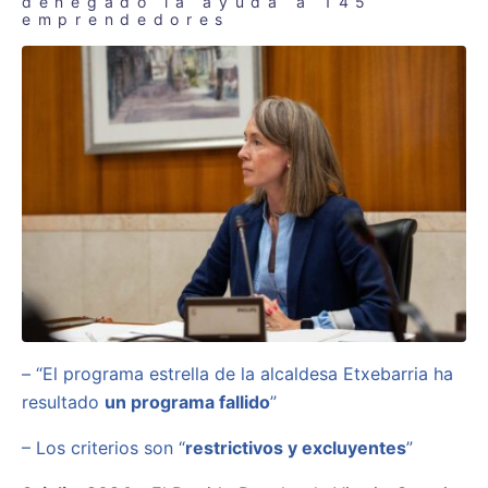
denegado la ayuda a 145
emprendedores
– “El programa estrella de la alcaldesa Etxebarria ha
resultado
un programa fallido
”
– Los criterios son “
restrictivos y excluyentes
”