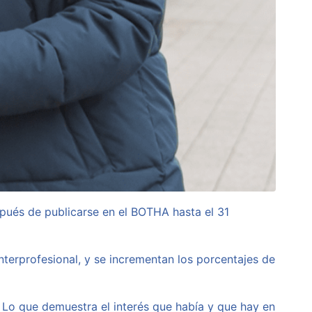
spués de publicarse en el BOTHA hasta el 31
nterprofesional, y se incrementan los porcentajes de
. Lo que demuestra el interés que había y que hay en