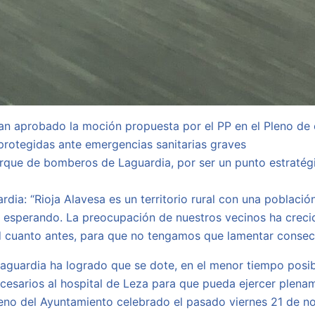
an aprobado la moción propuesta por el PP en el Pleno de
protegidas ante emergencias sanitarias graves
parque de bomberos de Laguardia, por ser un punto estraté
ia: “Rioja Alavesa es un territorio rural con una población
ir esperando. La preocupación de nuestros vecinos ha crec
d cuanto antes, para que no tengamos que lamentar consecu
Laguardia ha logrado que se dote, en el menor tiempo posib
cesarios al hospital de Leza para que pueda ejercer plena
Pleno del Ayuntamiento celebrado el pasado viernes 21 de 