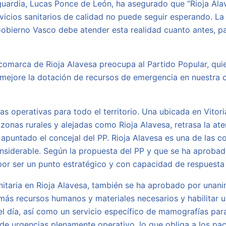
aguardia, Lucas Ponce de León, ha asegurado que “Rioja Alav
ervicios sanitarios de calidad no puede seguir esperando. 
Gobierno Vasco debe atender esta realidad cuanto antes, 
 comarca de Rioja Alavesa preocupa al Partido Popular, qui
 mejore la dotación de recursos de emergencia en nuestra 
 operativas para todo el territorio. Una ubicada en Vitori
zonas rurales y alejadas como Rioja Alavesa, retrasa la ate
a apuntado el concejal del PP. Rioja Alavesa es una de la
nsiderable. Según la propuesta del PP y que se ha aprobado
por ser un punto estratégico y con capacidad de respuest
anitaria en Rioja Alavesa, también se ha aprobado por unan
más recursos humanos y materiales necesarios y habilitar 
el día, así como un servicio específico de mamografías par
de urgencias plenamente operativo, lo que obliga a los pac