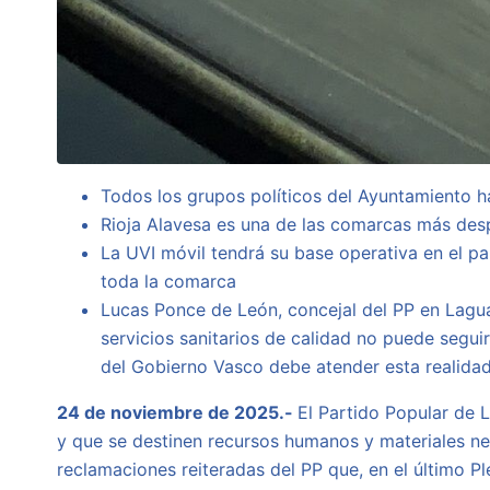
Todos los grupos políticos del Ayuntamiento h
Rioja Alavesa es una de las comarcas más des
La UVI móvil tendrá su base operativa en el 
toda la comarca
Lucas Ponce de León, concejal del PP en Laguard
servicios sanitarios de calidad no puede segu
del Gobierno Vasco debe atender esta realida
24 de noviembre de 2025.-
El Partido Popular de 
y que se destinen recursos humanos y materiales ne
reclamaciones reiteradas del PP que, en el último 