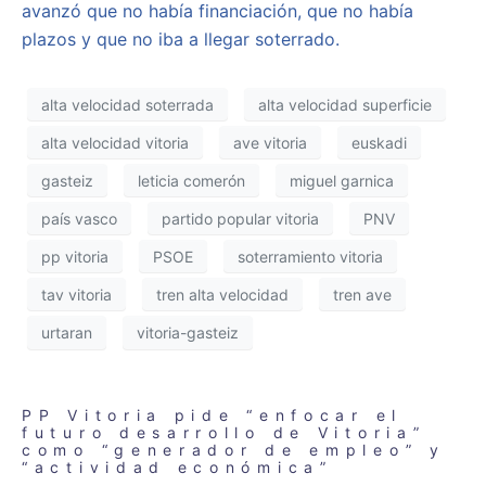
avanzó que no había financiación, que no había
plazos y que no iba a llegar soterrado.
alta velocidad soterrada
alta velocidad superficie
alta velocidad vitoria
ave vitoria
euskadi
gasteiz
leticia comerón
miguel garnica
país vasco
partido popular vitoria
PNV
pp vitoria
PSOE
soterramiento vitoria
tav vitoria
tren alta velocidad
tren ave
urtaran
vitoria-gasteiz
PP Vitoria pide “enfocar el
futuro desarrollo de Vitoria”
como “generador de empleo” y
“actividad económica”